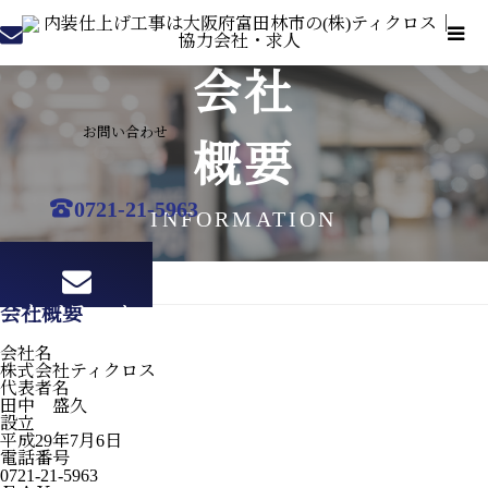
会社
お問い合わせ
概要
0721-21-5963
INFORMATION
会社概要
会社概要
メールフォーム
会社名
株式会社ティクロス
代表者名
田中 盛久
設立
平成29年7月6日
電話番号
0721-21-5963